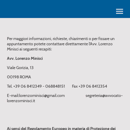
Per maggiori informazioni, richieste, chiarimenti o per fissare un
appuntamento potete contattare direttamente l'Avv. Lorenzo
Minisci ai seguenti recapiti:
Avv. Lorenzo Minisci
Viale Gorizia, 13
00198 ROMA
Tel. +39 06 8412349 - 068848151 Fax +39 06 8412354
E-mail:lorenzominisci@gmail.com segreteria@avvocato-
lorenzominisci.it
Ai sensi del Regolamento Europeo in materia di Protezione dei